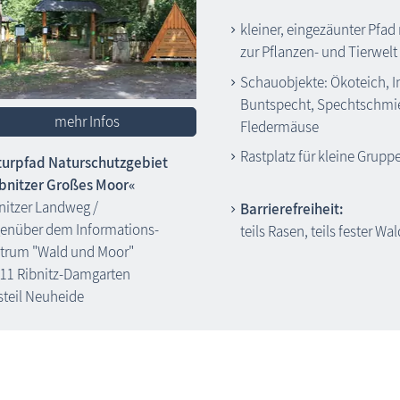
kleiner, eingezäunter Pfad
zur Pflanzen- und Tierwelt 
Schauobjekte: Ökoteich, 
Buntspecht, Spechtschmied
mehr Infos
Fledermäuse
Rastplatz für kleine Grupp
urpfad Naturschutzgebiet
bnitzer Großes Moor«
nitzer Landweg /
Barrierefreiheit:
enüber dem Informations-
teils Rasen, teils fester W
trum "Wald und Moor"
11 Ribnitz-Damgarten
steil Neuheide