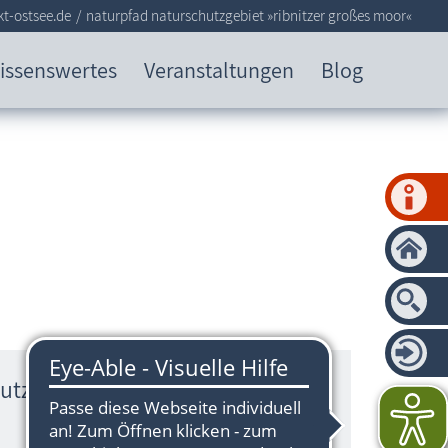
t-ostsee.de
naturpfad naturschutzgebiet »ribnitzer großes moor«
issenswertes
Veranstaltungen
Blog
utzgebiet »Ribnitzer Großes