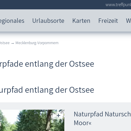
www.treffpunk
egionales
Urlaubsorte
Karten
Freizeit
W
 Ostsee → Mecklenburg-Vorpommern
rpfade entlang der Ostsee
urpfad entlang der Ostsee
Naturpfad Natursch
Moor«