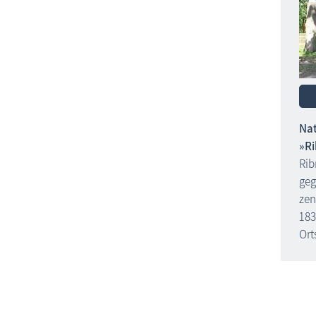
Nat
»Ri
Rib
geg
zen
183
Ort