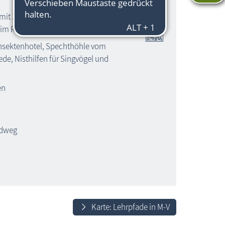
 mit 31 Informationstafeln / Schaukästen
im Ribnitzer Stadtforst
Insektenhotel, Spechthöhle vom
e, Nisthilfen für Singvögel und
en
aldweg
Karte: Lehrpfade in M-V