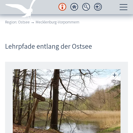
Region: Ostsee → Mecklenburg-Vorpommern
Unterkünfte
Regionales
Lehrpfade entlang der Ostsee
Urlaubsorte
Karten
Freizeit
Wissenswertes
Veranstaltungen
Blog