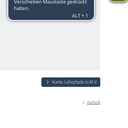
Karte: Lehrpfade in M-V
zurück