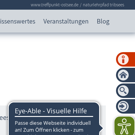
www.treffpunkt-ostsee.de
naturlehrpfad tribsees
issenswertes
Veranstaltungen
Blog
sees