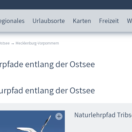
egionales
Urlaubsorte
Karten
Freizeit
W
 Ostsee → Mecklenburg-Vorpommern
rpfade entlang der Ostsee
urpfad entlang der Ostsee
Naturlehrpfad Trib