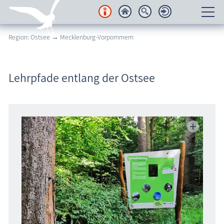
Region: Ostsee → Mecklenburg-Vorpommern
Unterkünfte
Regionales
Lehrpfade entlang der Ostsee
Urlaubsorte
Karten
Freizeit
Wissenswertes
Veranstaltungen
Blog