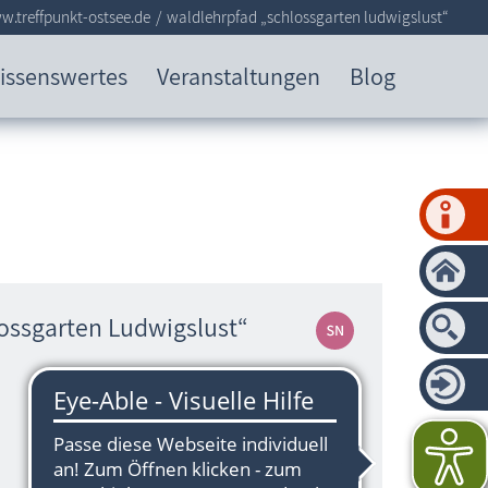
.treffpunkt-ostsee.de
waldlehrpfad „schlossgarten ludwigslust“
issenswertes
Veranstaltungen
Blog
ossgarten Ludwigslust“