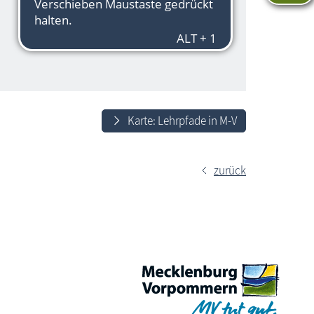
Karte: Lehrpfade in M-V
zurück