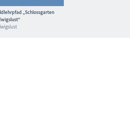
dlehrpfad „Schlossgarten
wigslust“
wigslust