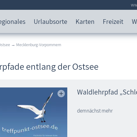
www
egionales
Urlaubsorte
Karten
Freizeit
W
 Ostsee → Mecklenburg-Vorpommern
rpfade entlang der Ostsee
Waldlehrpfad „Schl
demnächst mehr