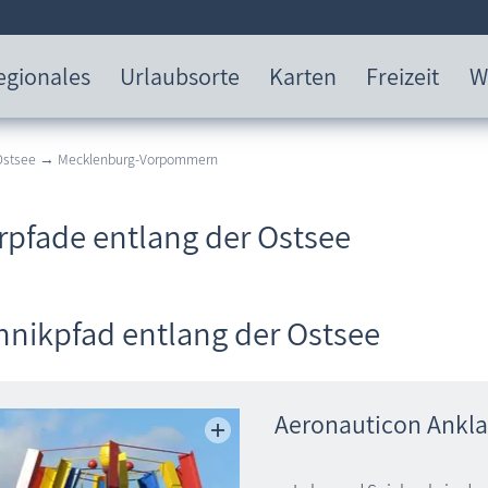
egionales
Urlaubsorte
Karten
Freizeit
W
 Ostsee → Mecklenburg-Vorpommern
rpfade entlang der Ostsee
hnikpfad entlang der Ostsee
Aeronauticon Ankl