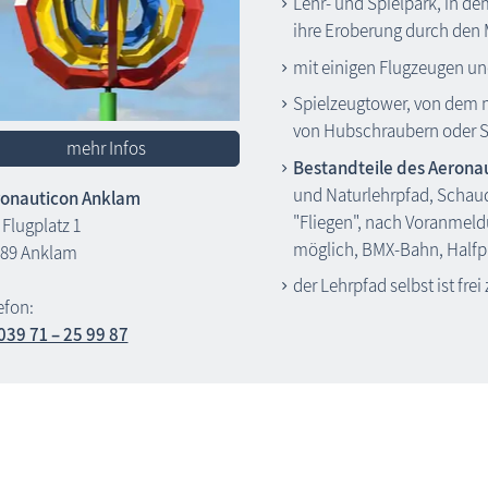
Lehr- und Spielpark, in de
ihre Eroberung durch den
mit einigen Flugzeugen u
Spielzeugtower, von dem m
von Hubschraubern oder S
mehr Infos
Bestandteile des Aerona
und Naturlehrpfad, Schau
onauticon Anklam
"Fliegen", nach Voranmel
Flugplatz 1
möglich, BMX-Bahn, Halfp
89 Anklam
der Lehrpfad selbst ist fre
efon:
039 71 – 25 99 87