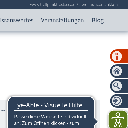
www.treffpunkt-ostsee.de
aeronauticon anklam
issenswertes
Veranstaltungen
Blog
am