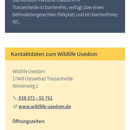
Trassenheide ist barrierefrei, verfügt über einen
behindertengerechten Parkplatz und ein barrierefreies
WC.
Kontaktdaten zum Wildlife Usedom
Wildlife Usedom
17449 Ostseebad Trassenheide
Wiesenweg 2
038 371 – 55 761
www.wildlife-usedom.de
Öffnungszeiten: