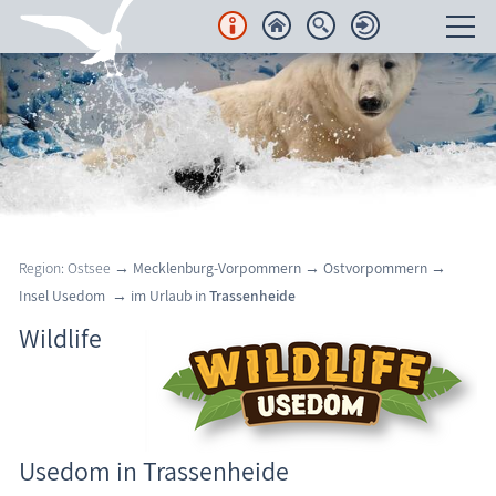
Unterkünfte
Regionales
Urlaubsorte
Karten
Region: Ostsee
→
Mecklenburg-Vorpommern
→
Ostvorpommern
→
Insel Usedom
→
im Urlaub in
Trassenheide
Freizeit
Wildlife
Wissenswertes
Veranstaltungen
Trassenheide: Wildlife Usedom
Usedom in Trassenheide
Blog