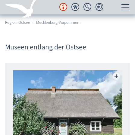
Region: Ostsee → Mecklenburg-Vorpommern
Unterkünfte
Regionales
Museen entlang der Ostsee
Urlaubsorte
Karten
Freizeit
Wissenswertes
Veranstaltungen
Blog