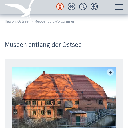
Region: Ostsee → Mecklenburg-Vorpommern
Unterkünfte
Regionales
Museen entlang der Ostsee
Urlaubsorte
Karten
Freizeit
Wissenswertes
Veranstaltungen
Blog