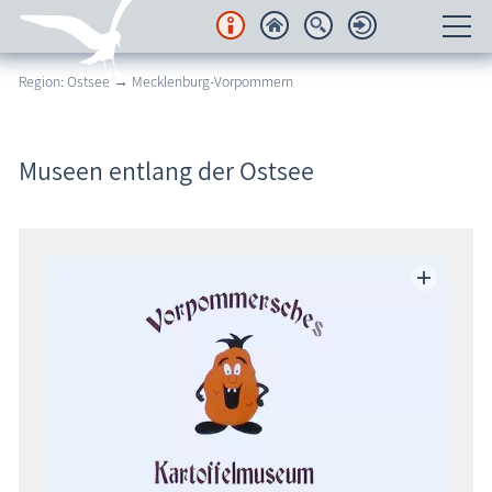
Region: Ostsee → Mecklenburg-Vorpommern
Unterkünfte
Regionales
Museen entlang der Ostsee
Urlaubsorte
Karten
Freizeit
Wissenswertes
Veranstaltungen
Blog