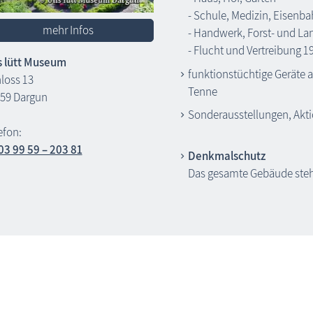
- Schule, Medizin, Eisenb
mehr Infos
- Handwerk, Forst- und La
- Flucht und Vertreibung 1
 lütt Museum
funktionstüchtige Geräte 
loss 13
Tenne
59 Dargun
Sonderausstellungen, Akt
efon:
03 99 59 – 203 81
Denkmalschutz
Das gesamte Gebäude steh