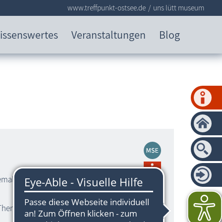
www.treffpunkt-ostsee.de
uns lütt museum
issenswertes
Veranstaltungen
Blog
hemaliges Gästehaus der Kloster- und
Themen: