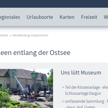
egionales
Urlaubsorte
Karten
Freizeit
W
 Ostsee → Mecklenburg-Vorpommern
een entlang der Ostsee
Uns lütt Museum
Teil der Klosteranlage - e
Schlossanlage Dargun
umfassende Sammlung - 
- Haus, Hof, Garten