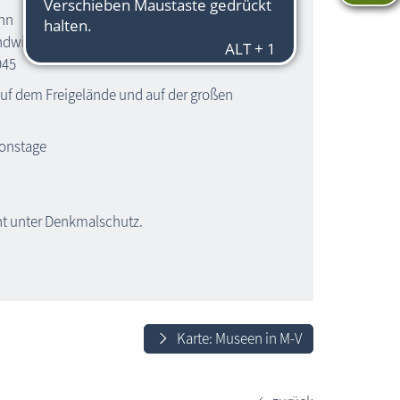
ahn
ndwirtschaft
945
auf dem Freigelände und auf der großen
ionstage
t unter Denkmalschutz.
Karte: Museen in M-V