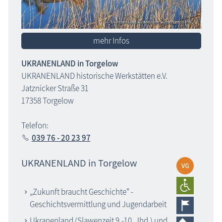
mehr Infos
UKRANENLAND in Torgelow
UKRANENLAND historische Werkstätten e.V.
Jatznicker Straße 31
17358 Torgelow
Telefon:
039 76 - 20 23 97
UKRANENLAND in Torgelow
„Zukunft braucht Geschichte“ -
Geschichtsvermittlung und Jugendarbeit
Ukranenland (Slawenzeit 9.-10. Jhd.) und