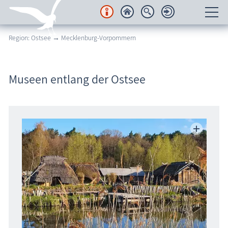
Region: Ostsee → Mecklenburg-Vorpommern
Unterkünfte
Regionales
Museen entlang der Ostsee
Urlaubsorte
Karten
Freizeit
Wissenswertes
Veranstaltungen
Blog