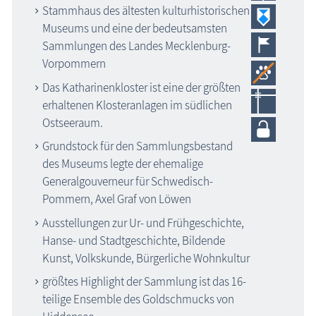
Stammhaus des ältesten kulturhistorischen
Museums und eine der bedeutsamsten
Sammlungen des Landes Mecklenburg-
Vorpommern
Das Katharinenkloster ist eine der größten
erhaltenen Klosteranlagen im südlichen
Ostseeraum.
Grundstock für den Sammlungsbestand
des Museums legte der ehemalige
Generalgouverneur für Schwedisch-
Pommern, Axel Graf von Löwen
Ausstellungen zur Ur- und Frühgeschichte,
Hanse- und Stadtgeschichte, Bildende
Kunst, Volkskunde, Bürgerliche Wohnkultur
größtes Highlight der Sammlung ist das 16-
teilige Ensemble des Goldschmucks von