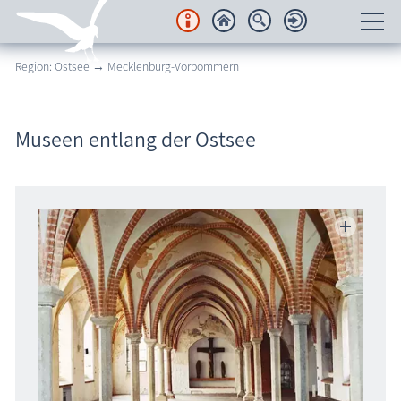
Region: Ostsee → Mecklenburg-Vorpommern
Unterkünfte
Regionales
Museen entlang der Ostsee
Urlaubsorte
Karten
Freizeit
Wissenswertes
Veranstaltungen
Blog