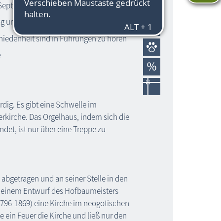
 September, sonntags 11.30 Uhr
ag um 12.00 Uhr
hiedenheit sind in Führungen zu hören
e
rdig. Es gibt eine Schwelle im
erkirche. Das Orgelhaus, indem sich die
ndet, ist nur über eine Treppe zu
abgetragen und an seiner Stelle in den
h einem Entwurf des Hofbaumeisters
(1796-1869) eine Kirche im neogotischen
rte ein Feuer die Kirche und ließ nur den