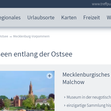
www.treffpu
egionales
Urlaubsorte
Karten
Freizeit
W
 Ostsee → Mecklenburg-Vorpommern
een entlang der Ostsee
Mecklenburgisches
Malchow
Museum in der neugotisch
einzigartige Sammlung his