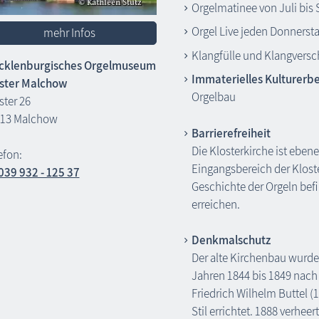
Orgelmatinee von Juli bis
Orgel Live jeden Donnerst
mehr Infos
Klangfülle und Klangversc
cklenburgisches Orgelmuseum
Immaterielles Kulturerb
ster Malchow
Orgelbau
ster 26
13 Malchow
Barrierefreiheit
Die Klosterkirche ist ebene
efon:
Eingangsbereich der Klost
039 932 - 125 37
Geschichte der Orgeln befi
erreichen.
Denkmalschutz
Der alte Kirchenbau wurde 
Jahren 1844 bis 1849 nac
Friedrich Wilhelm Buttel 
Stil errichtet. 1888 verhee