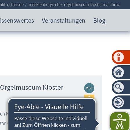
nkt-ostsee.de
mecklenburgisches orgelmuseum kloster malchow
issenswertes
Veranstaltungen
Blog
 Orgelmuseum Kloster
en Klosterkirche
torischer Orgeln