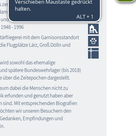
s zentrale Fertigungsstätte für
damaligen Kombinates Schiffbau,
 und militärischen Bootsbau als auch
1948 - 1996
tärfliegerei mit dem Garnisonsstandort
 die Flugplätze Lärz, Groß Dölln und
 wird sowohl das ehemalige
und spätere Bundeswehrlager (bis 2018)
e über die Zeitepochen dargestellt.
eum dabei die Menschen nicht zu
nik erfunden und genutzt haben aber
n sind. Mit entsprechenden Biografien
öchten wir unseren Besuchern den
n Gedanken, Empfindungen und
ln.