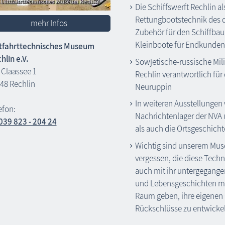
Die Schiffswerft Rechlin al
Rettungbootstechnik des 
mehr Infos
Zubehör für den Schiffbau
Kleinboote für Endkunden 
tfahrttechnisches Museum
hlin e.V.
Sowjetische-russische Mili
Claassee 1
Rechlin verantwortlich für
48 Rechlin
Neuruppin
In weiteren Ausstellungen
efon:
Nachrichtenlager der NVA 
039 823 - 204 24
als auch die Ortsgeschicht
Wichtig sind unserem Mus
vergessen, die diese Tech
auch mit ihr untergegange
und Lebensgeschichten m
Raum geben, ihre eigene
Rückschlüsse zu entwicke