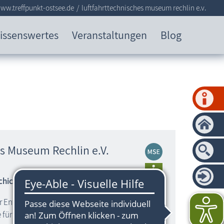
ww.treffpunkt-ostsee.de
luftfahrttechnisches museum rechlin e.v.
issenswertes
Veranstaltungen
Blog
es Museum Rechlin e.V.
chichte Rechlins
r Entwicklung Rechlins zur größten und
 für Flugzeuge von 1917 – 1945