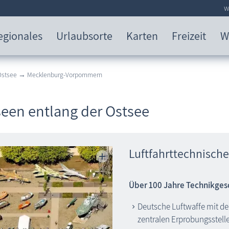
w
egionales
Urlaubsorte
Karten
Freizeit
W
 Ostsee → Mecklenburg-Vorpommern
een entlang der Ostsee
Luftfahrttechnisch
Über 100 Jahre Technikges
Deutsche Luftwaffe mit de
zentralen Erprobungsstelle