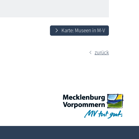
Karte: Museen in M-V
zurück