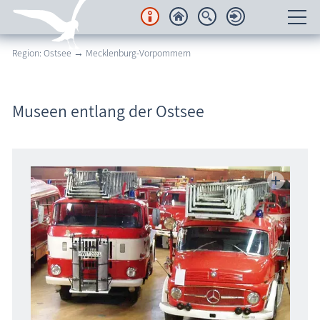
Region: Ostsee → Mecklenburg-Vorpommern
Unterkünfte
Regionales
Museen entlang der Ostsee
Urlaubsorte
Karten
Freizeit
Wissenswertes
Veranstaltungen
Blog