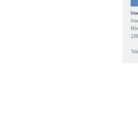
In
Ins
Mö
239
Tel