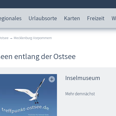
egionales
Urlaubsorte
Karten
Freizeit
W
 Ostsee → Mecklenburg-Vorpommern
een entlang der Ostsee
Inselmuseum
Mehr demnächst