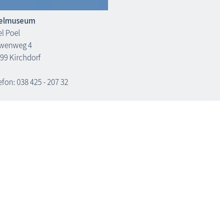
selmuseum
el Poel
wenweg 4
99 Kirchdorf
efon: 038 425 - 207 32