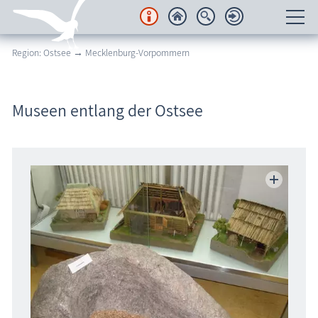
Region: Ostsee → Mecklenburg-Vorpommern
Unterkünfte
Regionales
Museen entlang der Ostsee
Urlaubsorte
Karten
Freizeit
Wissenswertes
Veranstaltungen
Blog