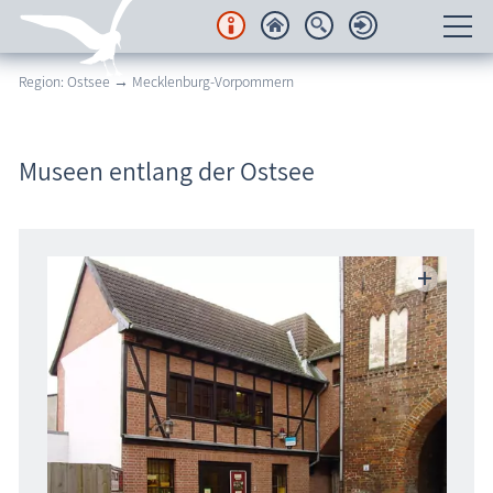
Region: Ostsee → Mecklenburg-Vorpommern
Unterkünfte
Regionales
Museen entlang der Ostsee
Urlaubsorte
Karten
Freizeit
Wissenswertes
Veranstaltungen
Blog