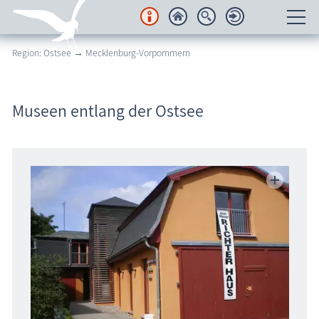
Region: Ostsee → Mecklenburg-Vorpommern
Unterkünfte
Regionales
Museen entlang der Ostsee
Urlaubsorte
Karten
Freizeit
Wissenswertes
Veranstaltungen
Blog