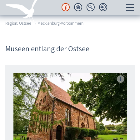
Region: Ostsee → Mecklenburg-Vorpommern
Unterkünfte
Regionales
Museen entlang der Ostsee
Urlaubsorte
Karten
Freizeit
Wissenswertes
Veranstaltungen
Blog