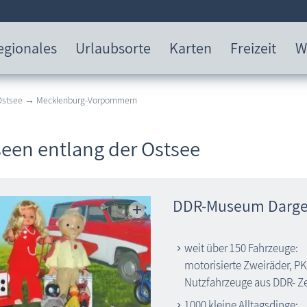
egionales
Urlaubsorte
Karten
Freizeit
W
 Ostsee → Mecklenburg-Vorpommern
een entlang der Ostsee
DDR-Museum Darg
weit über 150 Fahrzeuge:
motorisierte Zweiräder, PK
Nutzfahrzeuge aus DDR- Z
1000 kleine Alltagsdinge: