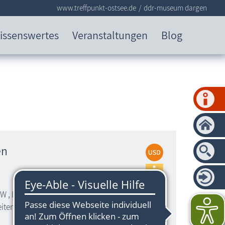
www.treffpunkt-ostsee.de
ddr-museum dargen
issenswertes
Veranstaltungen
Blog
en
W , LKW, Busse, Traktoren,
eiten und den RGW- Staaten