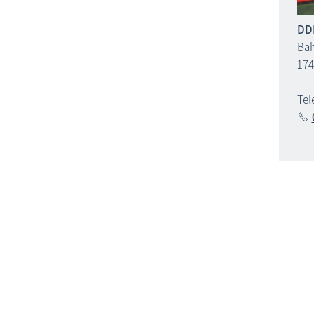
DD
Bah
174
Tel