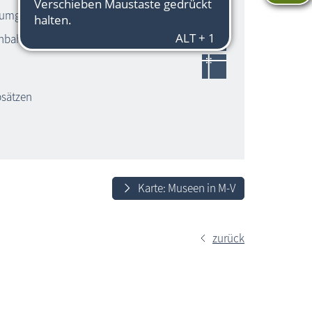
umgüter aller Art, Fototechnik , Bücher
enbahnhubbrücke Karnin"
bsätzen
Karte: Museen in M-V
zurück