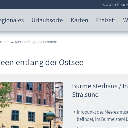
www.treffpunk
egionales
Urlaubsorte
Karten
Freizeit
W
 Ostsee → Mecklenburg-Vorpommern
een entlang der Ostsee
Burmeisterhaus / 
Stralsund
Infopunkt des Meeresmuse
befindet, im Burmeister-H