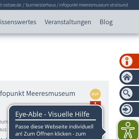
t-ostsee.de
burmeisterhaus / infopunkt meeresmuseum stralsund
issenswertes
Veranstaltungen
Blog
Infopunkt Meeresmuseum
ums, welches sich zurzeit im Umbau
aus Stralsund, gotisches Bürgerhaus