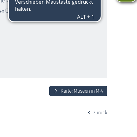
lante Neuerungen im MEERESMUSEUM
nen Überblick über bauliche
Karte: Museen in M-V
zurück