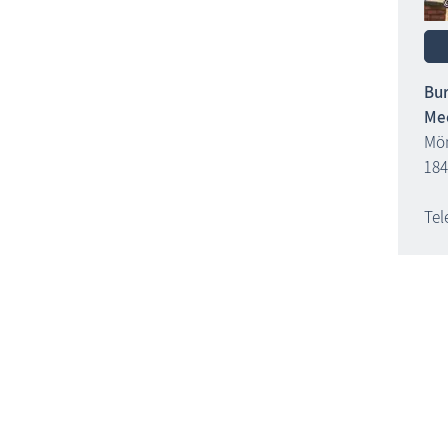
Bur
Me
Mön
18
Tel