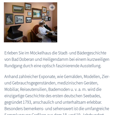
die Natur erleben
Geschichten, Märchen & Sagen
Kranich Grus grus
Maritimes
Sehenswertes
Erleben Sie im Möckelhaus die Stadt- und Bädergeschichte
MEGA-Suche Sehenswürdigkeiten
von Bad Doberan und Heiligendamm bei einem kurzweiligen
Aussichtstürme
Rundgang durch eine optisch faszinierende Ausstellung.
Brunnen
Anhand zahlreicher Exponate, wie Gemälden, Modellen, Zier-
Großsteingräber
und Gebrauchsgegenständen, medizinischen Geräten,
Historische Bauwerke
Mobiliar, Reiseutensilien, Bademoden u. v. a. m. wird die
einzigartige Geschichte des ersten deutschen Seebades,
Kirchen
gegründet 1793, anschaulich und unterhaltsam erlebbar.
Lehrpfade
Besonders bemerkens- und sehenswert ist die umfangreiche
Leuchttürme