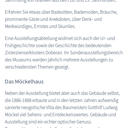
Sammlung von Grafiken aus dem 18. und 19. Jahrhundert.
Museen
Erfahren Sie etwas über Badesitten, Bademoden, Bräuche,
Fischland-Darß-Zingst
prominente Gäste und Anekdoten, über Denk- und
Nordvorpommern
Merkwürdiges, Ernstes und Skurriles.
Insel Hiddensee
Eine Ausstellungsabteilung widmet sich auch der Ur- und
Insel Rügen
Frühgeschichte sowie der Geschichte des bedeutenden
Mecklenburgische Seenplatte
Zisterzienserklosters Doberan. Im Sonderausstellungsbereich
Nordwestmecklenburg
des Museums werden jährlich mehrere Ausstellungen zu
verschiedensten Themen gezeigt.
Rostock / Güstrow
Schwerin / Ludwigslust - Parchim
Das Möckelhaus
Vorpommern-Greifswald
Insel Usedom
Neben der Ausstellung bietet aber auch das Gebäude selbst,
die 1886-1888 erbaute und in den letzten Jahren aufwendig
ehemalige Museen
sanierte neogotische Villa des Baumeisters Gotthilf Ludwig
Naturzentren, Nationalparks
Möckel viel Sehens- und Entdeckenswertes. Gebäude und
Parkanlagen & Gärten
Ausstellung sind ein echter optischer Genuss.
Promenaden