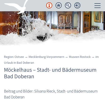
Unterkünfte
Regionales
Urlaubsorte
Karten
Region: Ostsee
→
Mecklenburg-Vorpommern
→
Museen Rostock
→
im
Urlaub in Bad Doberan
Freizeit
Möckelhaus – Stadt- und Bädermuseum
Bad Doberan
Wissenswertes
Aktuelles
Beitrag und Bilder: Silvana Rieck, Stadt- und Bädermuseum
FKK-Strände
Bad Doberan
Bad Doberan: Möckelhaus - Stadt- und Bädermuseum
den Strand erleben