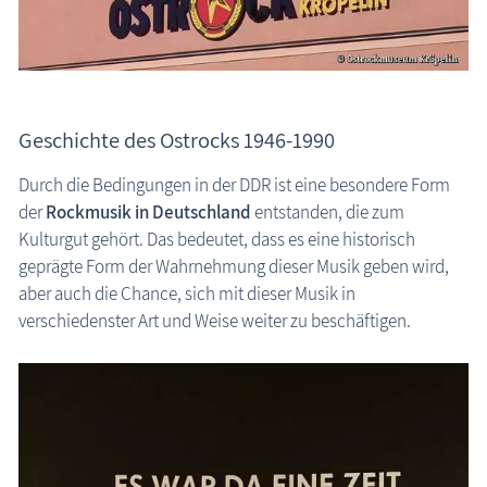
die Natur erleben
Geschichten, Märchen & Sagen
Kröpelin: Ostrockmuseum
Kranich Grus grus
Geschichte des Ostrocks 1946-1990
Maritimes
Durch die Bedingungen in der DDR ist eine besondere Form
Sehenswertes
der
Rockmusik in Deutschland
entstanden, die zum
MEGA-Suche Sehenswürdigkeiten
Kulturgut gehört. Das bedeutet, dass es eine historisch
geprägte Form der Wahrnehmung dieser Musik geben wird,
Aussichtstürme
aber auch die Chance, sich mit dieser Musik in
Brunnen
verschiedenster Art und Weise weiter zu beschäftigen.
Großsteingräber
Historische Bauwerke
Kirchen
Lehrpfade
Leuchttürme