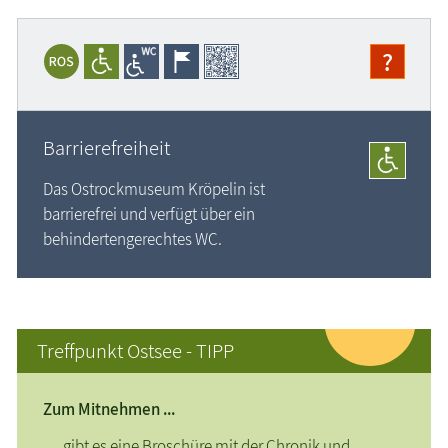
?
Barrierefreiheit
Das Ostrockmuseum Kröpelin ist
barrierefrei und
verfügt über ein
behindertengerechtes WC.
Treffpunkt Ostsee - TIPP
Zum Mitnehmen ...
… gibt es eine Broschüre mit der Chronik und