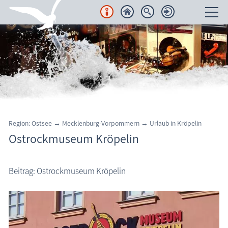
Unterkünfte
Regionales
Urlaubsorte
Karten
Region: Ostsee
→
Mecklenburg-Vorpommern
→
Urlaub in Kröpelin
Ostrockmuseum Kröpelin
Freizeit
Wissenswertes
Beitrag: Ostrockmuseum Kröpelin
Aktuelles
FKK-Strände
den Strand erleben