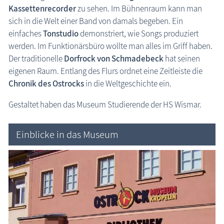
Kassettenrecorder
zu sehen. Im Bühnenraum kann man
Schlösser & Burgen
sich in die Welt einer Band von damals begeben. Ein
einfaches
Tonstudio
demonstriert, wie Songs produziert
Seebrücken, Molen
werden. Im Funktionärsbüro wollte man alles im Griff haben.
Sehenswertes »Dies und Das«
Der traditionelle
Dorfrock von Schmadebeck
hat seinen
Steinkreise
eigenen Raum. Entlang des Flurs ordnet eine Zeitleiste die
Strandpromenaden, Flaniermeilen
Chronik des Ostrocks
in die Weltgeschichte ein.
Windmühlen, Mühlen
Gestaltet haben das Museum Studierende der HS Wismar.
Zoo & Tierpark
ehemalige Sehenswürdigkeiten
Einblicke in das Museum
Traditionelles
Zeitzeugen
Begriffe erklärt
Veranstaltungen