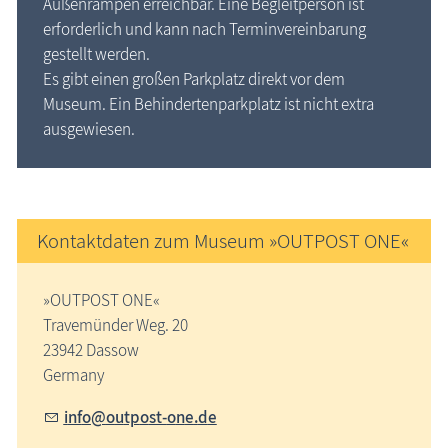
Außenrampen erreichbar. Eine Begleitperson ist
Blog
erforderlich und kann nach Terminvereinbarung
gestellt werden.
Es gibt einen großen Parkplatz direkt vor dem
Museum. Ein Behindertenparkplatz ist nicht extra
ausgewiesen.
Kontaktdaten zum Museum »OUTPOST ONE«
»OUTPOST ONE«
Travemünder Weg. 20
23942 Dassow
Germany
nf
tp
st-
n
d