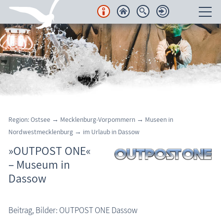
Unterkünfte
Regionales
Urlaubsorte
Karten
Region: Ostsee → Mecklenburg-Vorpommern → Museen in
Nordwestmecklenburg
→
im Urlaub in Dassow
Freizeit
»OUTPOST ONE«
Wissenswertes
– Museum in
Dassow
Aktuelles
FKK-Strände
Beitrag, Bilder: OUTPOST ONE Dassow
Dassow: Outpost One
den Strand erleben