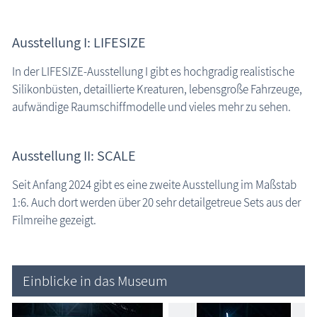
Museen
Ausstellung I: LIFESIZE
Fischland-Darß-Zingst
Nordvorpommern
In der LIFESIZE-Ausstellung I gibt es hochgradig realistische
Insel Hiddensee
Silikonbüsten, detaillierte Kreaturen, lebensgroße Fahrzeuge,
Insel Rügen
aufwändige Raumschiffmodelle und vieles mehr zu sehen.
Mecklenburgische Seenplatte
Nordwestmecklenburg
Ausstellung II: SCALE
Rostock / Güstrow
Seit Anfang 2024 gibt es eine zweite Ausstellung im Maßstab
Schwerin / Ludwigslust - Parchim
1:6. Auch dort werden über 20 sehr detailgetreue Sets aus der
Vorpommern-Greifswald
Filmreihe gezeigt.
Insel Usedom
ehemalige Museen
Naturzentren, Nationalparks
Einblicke in das Museum
Parkanlagen & Gärten
Promenaden