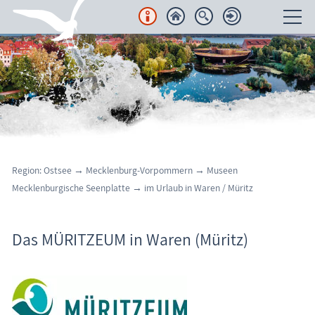
Unterkünfte
Regionales
Urlaubsorte
Karten
Region: Ostsee
→
Mecklenburg-Vorpommern
→
Museen
Mecklenburgische Seenplatte
→
im Urlaub in Waren / Müritz
Freizeit
Wissenswertes
Das MÜRITZEUM in Waren (Müritz)
Aktuelles
FKK-Strände
den Strand erleben