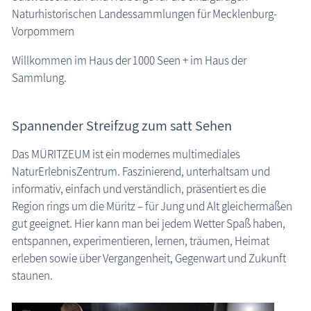
Naturhistorischen Landessammlungen für Mecklenburg-
Museen
Vorpommern
Fischland-Darß-Zingst
Willkommen im Haus der 1000 Seen + im Haus der
Nordvorpommern
Sammlung.
Insel Hiddensee
Insel Rügen
Mecklenburgische Seenplatte
Spannender Streifzug zum satt Sehen
Nordwestmecklenburg
Das MÜRITZEUM ist ein modernes multimediales
Rostock / Güstrow
NaturErlebnisZentrum. Faszinierend, unterhaltsam und
Schwerin / Ludwigslust - Parchim
informativ, einfach und verständlich, präsentiert es die
Vorpommern-Greifswald
Region rings um die Müritz – für Jung und Alt gleichermaßen
gut geeignet. Hier kann man bei jedem Wetter Spaß haben,
Insel Usedom
entspannen, experimentieren, lernen, träumen, Heimat
ehemalige Museen
erleben sowie über Vergangenheit, Gegenwart und Zukunft
Naturzentren, Nationalparks
staunen.
Parkanlagen & Gärten
Promenaden