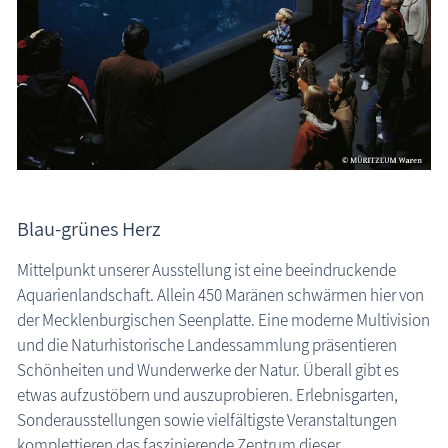
Blau-grünes Herz
Mittelpunkt unserer Ausstellung ist eine beeindruckende
Aquarienlandschaft. Allein 450 Maränen schwärmen hier von
der Mecklenburgischen Seenplatte. Eine moderne Multivision
und die Naturhistorische Landessammlung präsentieren
Schönheiten und Wunderwerke der Natur. Überall gibt es
etwas aufzustöbern und auszuprobieren. Erlebnisgarten,
Sonderausstellungen sowie vielfältigste Veranstaltungen
komplettieren das faszinierende Zentrum dieser