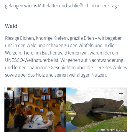
gelangen wir ins Mittelalter und schließlich in unsere Tage.
Wald
Riesige Eichen, knorrige Kiefern, grazile Erlen – wir begeben
uns in den Wald und schauen zu den Wipfeln und in die
Wurzeln. Tiefer im Buchenwald lernen wir, warum der ein
UNESCO-Weltnaturerbe ist. Wir gehen auf Nachtwanderung
und lernen spannende Geschichten über die Tiere des Waldes
sowie über das Holz und seinen vielfältigen Nutzen.