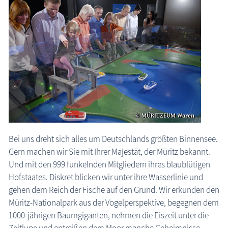
Schlösser & Burgen
Seebrücken, Molen
Sehenswertes »Dies und Das«
Steinkreise
Strandpromenaden, Flaniermeilen
Windmühlen, Mühlen
Zoo & Tierpark
ehemalige Sehenswürdigkeiten
Bei uns dreht sich alles um Deutschlands größten Binnensee.
Gern machen wir Sie mit Ihrer Majestät, der Müritz bekannt.
Traditionelles
Und mit den 999 funkelnden Mitgliedern ihres blaublütigen
Zeitzeugen
Hofstaates. Diskret blicken wir unter ihre Wasserlinie und
Begriffe erklärt
gehen dem Reich der Fische auf den Grund. Wir erkunden den
Müritz-Nationalpark aus der Vogelperspektive, begegnen dem
Veranstaltungen
1000-jährigen Baumgiganten, nehmen die Eiszeit unter die
Zeitlupe und entreißen dem Moor manche Geheimnisse.