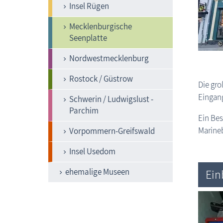
Insel Rügen
Mecklenburgische
Seenplatte
Nordwestmecklenburg
Rostock / Güstrow
Die gro
Eingang
Schwerin / Ludwigslust -
Parchim
Ein Bes
Marine
Vorpommern-Greifswald
Insel Usedom
ehemalige Museen
Ein