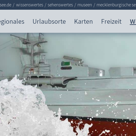
see.de
wissenswertes
sehenswertes
museen
mecklenburgische se
gionales
Urlaubsorte
Karten
Freizeit
W