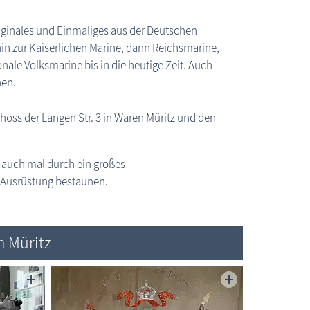
Originales und Einmaliges aus der Deutschen
in zur Kaiserlichen Marine, dann Reichsmarine,
nale Volksmarine bis in die heutige Zeit. Auch
Waren (Müritz): Militärhistorisches Marinemuseum
hen.
hoss der Langen Str. 3 in Waren Müritz und den
n auch mal durch ein großes
 Ausrüstung bestaunen.
m Müritz