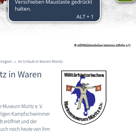
zregion
→
im Urlaub in Waren-Müritz
tz in Waren
e Museum Müritz e. V.
aligen Kampfschwimmer
t eröffnet und der
auch noch heute von ihm