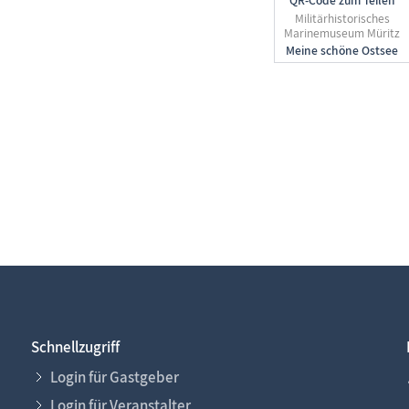
QR-Code zum Teilen
Militärhistorisches
Marinemuseum Müritz
Schnellzugriff
Login für Gastgeber
Login für Veranstalter