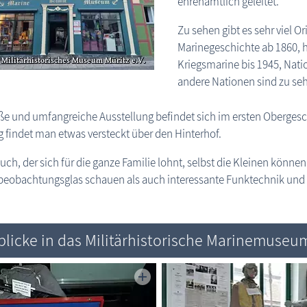
ehrenamtlich geleitet.
Zu sehen gibt es sehr viel 
Marinegeschichte ab 1860, h
Kriegsmarine bis 1945, Natio
andere Nationen sind zu se
ße und umfangreiche Ausstellung befindet sich im ersten Obergesc
 findet man etwas versteckt über den Hinterhof.
uch, der sich für die ganze Familie lohnt, selbst die Kleinen könne
beobachtungsglas schauen als auch interessante Funktechnik und
blicke in das Militärhistorische Marinemuseu