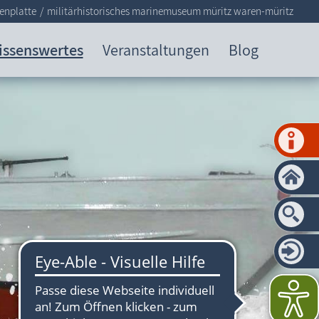
enplatte
militärhistorisches marinemuseum müritz waren-müritz
issenswertes
Veranstaltungen
Blog