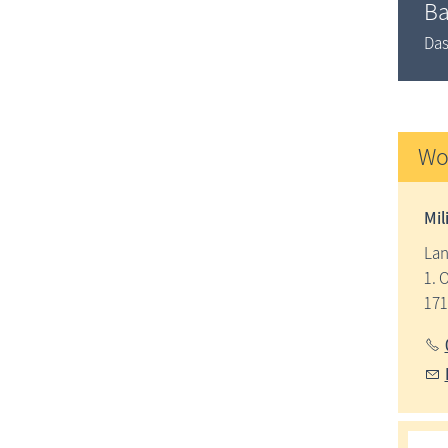
Ba
Das
Wo
Mil
Lan
1. 
171