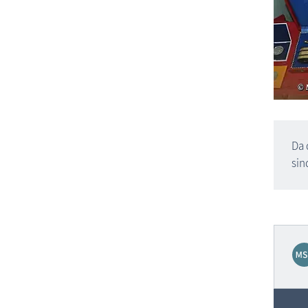
Da 
sin