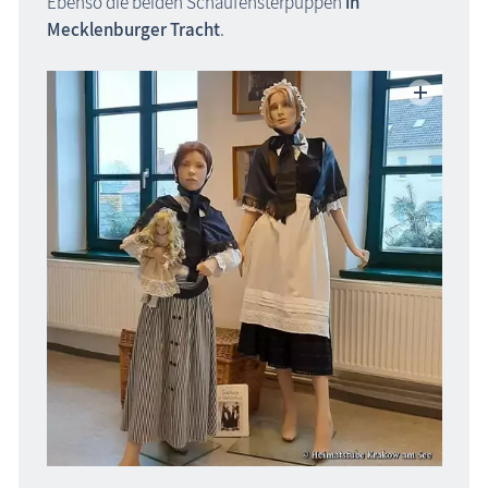
Ebenso die beiden Schau­fen­ster­puppen
in
Blog
Mecklenburger Tracht
.