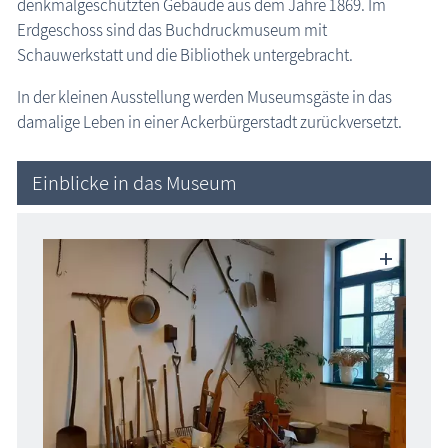
denkmalgeschützten Gebäude aus dem Jahre 1869. Im
Erdgeschoss sind das Buchdruckmuseum mit
die Natur erleben
Schauwerkstatt und die Bibliothek untergebracht.
Geschichten, Märchen & Sagen
Krakow am See: Heimatstube
In der kleinen Ausstellung werden Museumsgäste in das
Kranich Grus grus
damalige Leben in einer Ackerbürgerstadt zurückversetzt.
Maritimes
Sehenswertes
Einblicke in das Museum
MEGA-Suche Sehenswürdigkeiten
Aussichtstürme
Brunnen
Großsteingräber
Historische Bauwerke
Kirchen
Lehrpfade
Leuchttürme