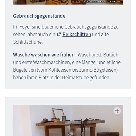
Museen
Gebrauchsgegenstände
Fischland-Darß-Zingst
Nordvorpommern
Im Foyer sind bäuerliche Gebrauchsgegenstände zu
sehen, aber auch ein
Peikschlitten
und alte
Insel Hiddensee
Schlittschuhe.
Insel Rügen
Mecklenburgische Seenplatte
Wäsche waschen wie früher
– Waschbrett, Bottich
Nordwestmecklenburg
und erste Waschmaschinen, eine Mangel und etliche
Bügeleisen (vom Kohleeisen bis zum E-Bügeleisen)
Rostock / Güstrow
haben ihren Platz in der Heimatstube gefunden.
Schwerin / Ludwigslust - Parchim
Vorpommern-Greifswald
Insel Usedom
ehemalige Museen
Naturzentren, Nationalparks
Parkanlagen & Gärten
Promenaden