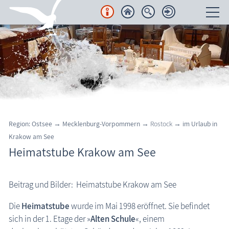
Unterkünfte
Regionales
Urlaubsorte
Karten
Region: Ostsee
→
Mecklenburg-Vorpommern
→ Rostock →
im Urlaub in
Krakow am See
Freizeit
Heimatstube Krakow am See
Wissenswertes
Beitrag und Bilder: Heimatstube Krakow am See
Aktuelles
Die
Heimatstube
wurde im Mai 1998 eröffnet. Sie befindet
FKK-Strände
sich in der 1. Etage der »
Alten Schule
«, einem
den Strand erleben