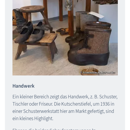
Schlösser & Burgen
Seebrücken, Molen
Sehenswertes »Dies und Das«
Steinkreise
Strandpromenaden, Flaniermeilen
Windmühlen, Mühlen
Zoo & Tierpark
ehemalige Sehenswürdigkeiten
Handwerk
Traditionelles
Ein kleiner Bereich zeigt das Handwerk, z. B. Schuster,
Zeitzeugen
Tischler oder Friseur. Die Kutscherstiefel, um 1936 in
Begriffe erklärt
einer Schusterwerkstatt hier am Markt gefertigt, sind
ein kleines Highlight.
Veranstaltungen