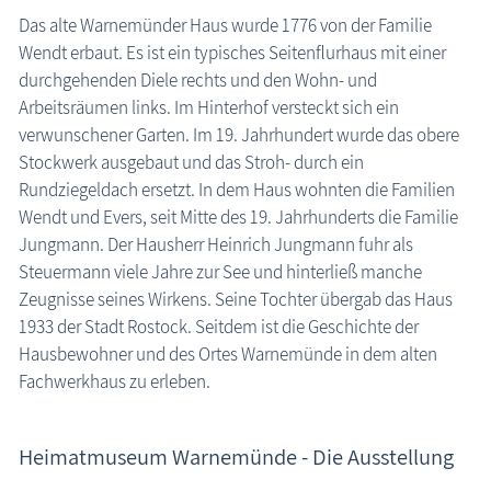
Warnemünde: Heimatmuseum
Das alte Warnemünder Haus wurde 1776 von der Familie
die Natur erleben
Wendt erbaut. Es ist ein typisches Seitenflurhaus mit einer
Geschichten, Märchen & Sagen
durchgehenden Diele rechts und den Wohn- und
Arbeitsräumen links. Im Hinterhof versteckt sich ein
Kranich Grus grus
verwunschener Garten. Im 19. Jahrhundert wurde das obere
Maritimes
Stockwerk ausgebaut und das Stroh- durch ein
Rundziegeldach ersetzt. In dem Haus wohnten die Familien
Sehenswertes
Wendt und Evers, seit Mitte des 19. Jahrhunderts die Familie
MEGA-Suche Sehenswürdigkeiten
Jungmann. Der Hausherr Heinrich Jungmann fuhr als
Aussichtstürme
Steuermann viele Jahre zur See und hinterließ manche
Zeugnisse seines Wirkens. Seine Tochter übergab das Haus
Brunnen
1933 der Stadt Rostock. Seitdem ist die Geschichte der
Großsteingräber
Hausbewohner und des Ortes Warnemünde in dem alten
Historische Bauwerke
Fachwerkhaus zu erleben.
Kirchen
Lehrpfade
Heimatmuseum Warnemünde - Die Ausstellung
Leuchttürme