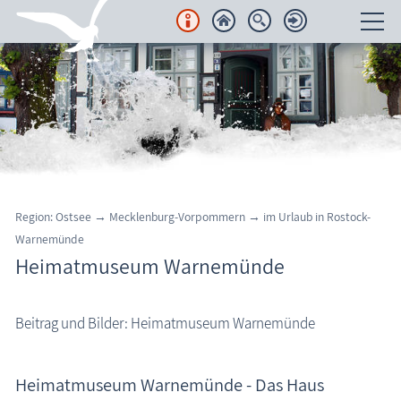
Unterkünfte
Regionales
Urlaubsorte
Karten
Region: Ostsee → Mecklenburg-Vorpommern →
im Urlaub in
Rostock-
Warnemünde
Freizeit
Heimatmuseum Warnemünde
Wissenswertes
Beitrag und Bilder: Heimatmuseum Warnemünde
Aktuelles
FKK-Strände
Heimatmuseum Warnemünde - Das Haus
den Strand erleben