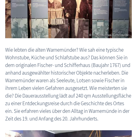
Schlösser & Burgen
Seebrücken, Molen
Sehenswertes »Dies und Das«
Steinkreise
Wie lebten die alten Warnemünder? Wie sah eine typische
Strandpromenaden, Flaniermeilen
Wohnstube, Küche und Schlafstube aus? Das können Sie in
Windmühlen, Mühlen
dem originalen Fischer- und Schifferhaus (Baujahr 1767) und
Zoo & Tierpark
anhand ausgewählter historischer Objekte nacherleben. Die
Warnemünder waren als Seeleute, Lotsen sowie Fischer in
ehemalige Sehenswürdigkeiten
ihrem Leben vielen Gefahren ausgesetzt. Wie meisterten sie
Traditionelles
die? Die Dauerausstellung lädt auf 240 qm Ausstellungsfläche
Zeitzeugen
zu einer Entdeckungsreise durch die Geschichte des Ortes
ein. Sie erfahren vieles über den Alltag in Warnemünde in der
Begriffe erklärt
Zeit des 19. und Anfang des 20. Jahrhunderts.
Veranstaltungen