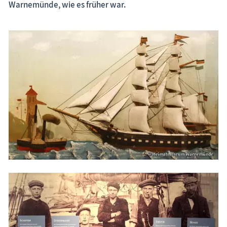
Warnemünde, wie es früher war.
Museen
Fischland-Darß-Zingst
Nordvorpommern
Insel Hiddensee
Insel Rügen
Mecklenburgische Seenplatte
Nordwestmecklenburg
Rostock / Güstrow
Schwerin / Ludwigslust - Parchim
Vorpommern-Greifswald
Insel Usedom
ehemalige Museen
Naturzentren, Nationalparks
Parkanlagen & Gärten
Promenaden