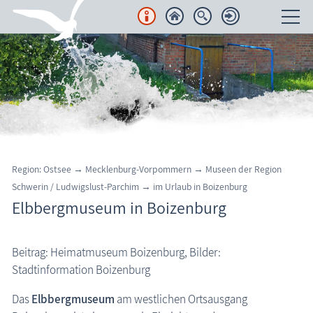
Unterkünfte
Regionales
Urlaubsorte
Karten
Region: Ostsee
→
Mecklenburg-Vorpommern
→
Museen der Region
Schwerin / Ludwigslust-Parchim
→
im Urlaub in Boizenburg
Freizeit
Elbbergmuseum in Boizenburg
Wissenswertes
Beitrag: Heimatmuseum Boizenburg, Bilder:
Aktuelles
Stadtinformation Boizenburg
FKK-Strände
Das
Elbbergmuseum
am westlichen Ortsausgang
Boizenburg: Elbbergmuseum
den Strand erleben