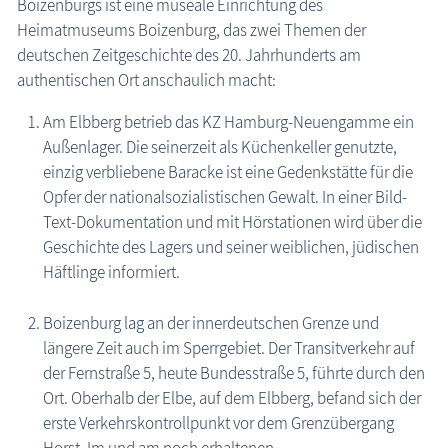
Boizenburgs ist eine museale Einrichtung des
Heimatmuseums Boizenburg, das zwei Themen der
die Natur erleben
deutschen Zeitgeschichte des 20. Jahrhunderts am
Geschichten, Märchen & Sagen
authentischen Ort anschaulich macht:
Kranich Grus grus
Am Elbberg betrieb das KZ Hamburg-Neuengamme ein
Maritimes
Außenlager. Die seinerzeit als Küchenkeller genutzte,
einzig verbliebene Baracke ist eine Gedenkstätte für die
Sehenswertes
Opfer der nationalsozialistischen Gewalt. In einer Bild-
MEGA-Suche Sehenswürdigkeiten
Text-Dokumentation und mit Hörstationen wird über die
Aussichtstürme
Geschichte des Lagers und seiner weiblichen, jüdischen
Häftlinge informiert.
Brunnen
Großsteingräber
Boizenburg lag an der innerdeutschen Grenze und
Historische Bauwerke
längere Zeit auch im Sperrgebiet. Der Transitverkehr auf
der Fernstraße 5, heute Bundesstraße 5, führte durch den
Kirchen
Ort. Oberhalb der Elbe, auf dem Elbberg, befand sich der
Lehrpfade
erste Verkehrskontrollpunkt vor dem Grenzübergang
Leuchttürme
Horst. Im und am noch erhaltenen