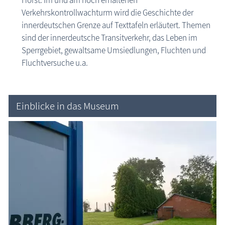
Verkehrskontrollwachturm wird die Geschichte der
Museen
innerdeutschen Grenze auf Texttafeln erläutert. Themen
Fischland-Darß-Zingst
sind der innerdeutsche Transitverkehr, das Leben im
Nordvorpommern
Sperrgebiet, gewaltsame Umsiedlungen, Fluchten und
Insel Hiddensee
Fluchtversuche u.a.
Insel Rügen
Mecklenburgische Seenplatte
Nordwestmecklenburg
Einblicke in das Museum
Rostock / Güstrow
Schwerin / Ludwigslust - Parchim
Vorpommern-Greifswald
Insel Usedom
ehemalige Museen
Naturzentren, Nationalparks
Parkanlagen & Gärten
Promenaden