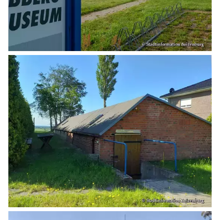
Schlösser & Burgen
Seebrücken, Molen
Sehenswertes »Dies und Das«
Steinkreise
Strandpromenaden, Flaniermeilen
Windmühlen, Mühlen
Zoo & Tierpark
ehemalige Sehenswürdigkeiten
Traditionelles
Zeitzeugen
Begriffe erklärt
Veranstaltungen