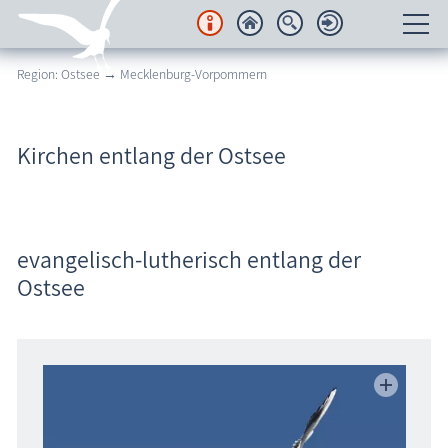
Region: Ostsee → Mecklenburg-Vorpommern
Unterkünfte
Regionales
Kirchen entlang der Ostsee
Urlaubsorte
Karten
evangelisch-lutherisch entlang der
Freizeit
Ostsee
Wissenswertes
Veranstaltungen
Blog