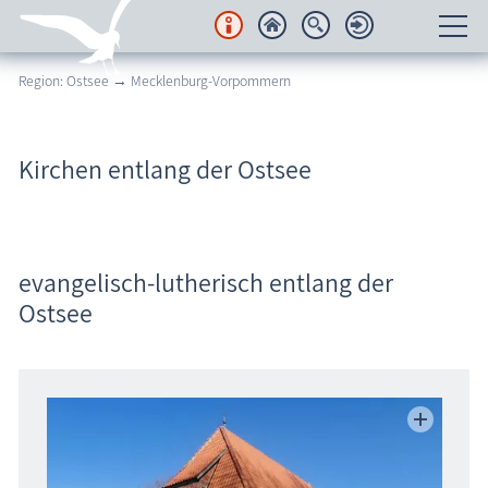
Region: Ostsee → Mecklenburg-Vorpommern
Unterkünfte
Regionales
Kirchen entlang der Ostsee
Urlaubsorte
Karten
evangelisch-lutherisch entlang der
Freizeit
Ostsee
Wissenswertes
Veranstaltungen
Blog