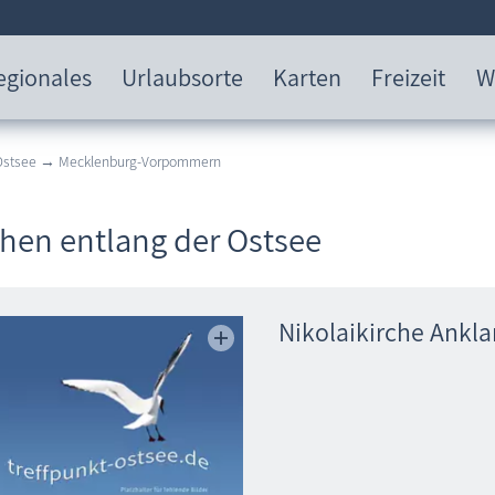
egionales
Urlaubsorte
Karten
Freizeit
W
 Ostsee → Mecklenburg-Vorpommern
chen entlang der Ostsee
Nikolaikirche Ankl