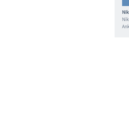
Nik
Nik
An