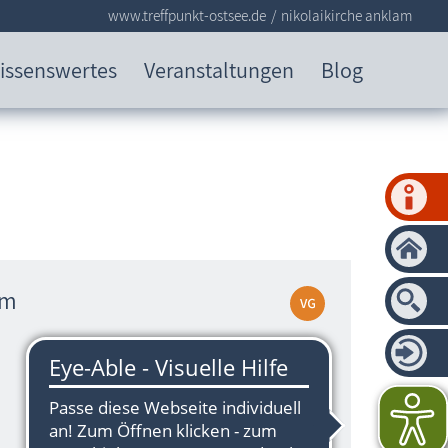
www.treffpunkt-ostsee.de
nikolaikirche anklam
issenswertes
Veranstaltungen
Blog
am