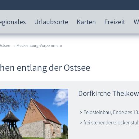
egionales
Urlaubsorte
Karten
Freizeit
W
 Ostsee → Mecklenburg-Vorpommern
chen entlang der Ostsee
Dorfkirche Thelko
Feldsteinbau, Ende des 13.
frei stehender Glockenstu