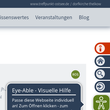
www.treffpunkt-ostsee.de
dorfkirche thelkow
issenswertes
Veranstaltungen
Blog
w
 jh., aus Steinen der Lieper Burg
hl