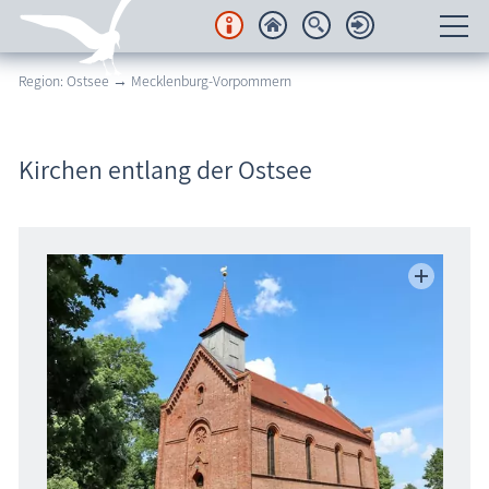
Region: Ostsee → Mecklenburg-Vorpommern
Unterkünfte
Regionales
Kirchen entlang der Ostsee
Urlaubsorte
Karten
Freizeit
Wissenswertes
Veranstaltungen
Blog