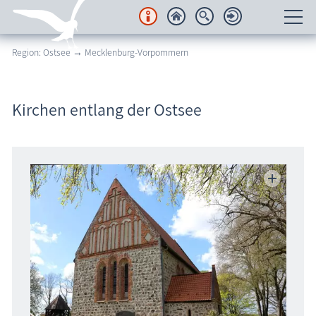
Region: Ostsee → Mecklenburg-Vorpommern
Unterkünfte
Regionales
Kirchen entlang der Ostsee
Urlaubsorte
Karten
Freizeit
Wissenswertes
Veranstaltungen
Blog