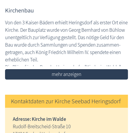
Kirchenbau
die Natur erleben
Geschichten, Märchen & Sagen
Von den 3 Kaiser-Bädern erhielt Heringsdorf als erster Ort eine
Kirche. Der Bauplatz wurde von Georg Bernhard von Bühlow
Kranich Grus grus
unentgeltlich zur Verfügung gestellt. Das nötige Geld für den
Maritimes
Bau wurde durch Sammlungen und Spenden zusammen-
getragen, auch König Friedrich Wilhelm IV. spendete einen
Sehenswertes
erheblichen Teil.
MEGA-Suche Sehenswürdigkeiten
Die Pläne für den Bau der Heringsdorfer "Kirche im Walde"
Aussichtstürme
lieferte der Königliche Hofbaurate Ludwig Persius, ein
Schüler des bekannten Berliner Baumeisters Karl Friedrich
Brunnen
Schinkel.
Großsteingräber
Erst 1848, drei Jahre nach dem Tod von Ludwig Persius,
Kontaktdaten zur Kirche Seebad Heringsdorf
Historische Bauwerke
wurde die Heringsdorfer Kirche errichtet, der ausführende
Baumeister ist unbekannt.
Kirchen
Adresse: Kirche im Walde
Lehrpfade
Rudolf-Breitscheid-Straße 10
Leuchttürme