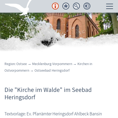
Unterkünfte
Regionales
Urlaubsorte
Karten
Region: Ostsee → Mecklenburg-Vorpommern
→ Kirchen in
Ostvorpommern
→
Ostseebad Heringsdorf
Freizeit
Wissenswertes
Die "Kirche im Walde" im Seebad
Insel Usedom / Heringsdorf: Kirche im Walde
Heringsdorf
Aktuelles
FKK-Strände
Textvorlage: Ev. Pfarrämter Heringsdorf Ahlbeck Bansin
den Strand erleben