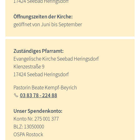
17424 Seebad Heringsdorf
Museen
Öffnungszeiten der Kirche:
Naturzentren, Nationalparks
geöffnet von Juni bis September
Parkanlagen & Gärten
Promenaden
Schlösser & Burgen
Zuständiges Pfarramt:
Evangelische Kirche Seebad Heringsdorf
Seebrücken, Molen
Klenzestraße 9
Sehenswertes »Dies und Das«
17424 Seebad Heringsdorf
Steinkreise
Pastorin Beate Kempf-Beyrich
Strandpromenaden, Flaniermeilen
03 83 78 - 224 88
Windmühlen, Mühlen
Unser Spendenkonto:
Zoo & Tierpark
Konto Nr. 275 001 377
ehemalige Sehenswürdigkeiten
Am 3. September 1848 erfolgte die Einweihung der
BLZ: 13050000
Heringsdorfer "Kirche im Walde". Die im neugotischen Stil
Traditionelles
OSPA Rostock
errichtete Kirche, ein roter Backsteinbau, war ein relativ