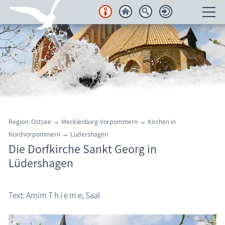
Unterkünfte
Regionales
Urlaubsorte
Karten
Region: Ostsee → Mecklenburg-Vorpommern
→ Kirchen in
Nordvorpommern
→
Lüdershagen
Freizeit
Die Dorfkirche Sankt Georg in
Lüdershagen
Wissenswertes
Veranstaltungen
Text: Arnim T h i e m e, Saal
Blog