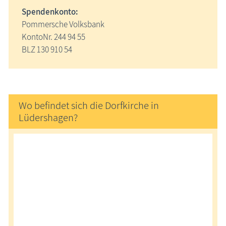
Spendenkonto:
Pommersche Volksbank
KontoNr. 244 94 55
BLZ 130 910 54
Wo befindet sich die Dorfkirche in
Lüdershagen?