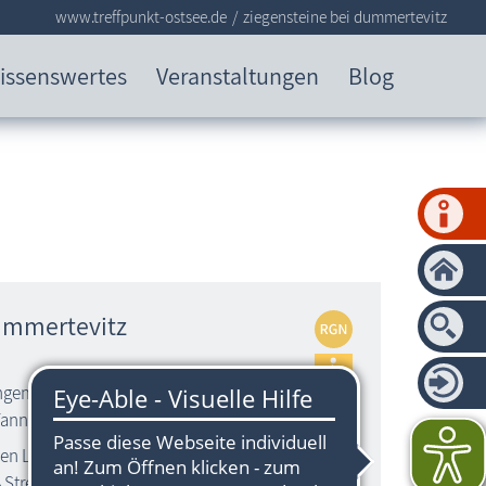
www.treffpunkt-ostsee.de
ziegensteine bei dummertevitz
issenswertes
Veranstaltungen
Blog
ummertevitz
angem Hünenbett südlich des
Tannen“
n Lancken-Graniz (Bäckertrift, Richtung
ß Stresow