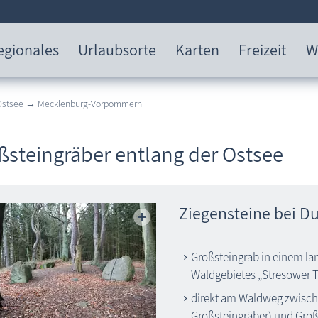
egionales
Urlaubsorte
Karten
Freizeit
W
 Ostsee → Mecklenburg-Vorpommern
ßsteingräber entlang der Ostsee
Ziegensteine bei D
Großsteingrab in einem l
Waldgebietes „Stresower 
direkt am Waldweg zwische
Großsteingräber) und Gro