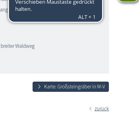
lang
, breiter Waldweg
Karte: Großsteingräber in M-V
zurück