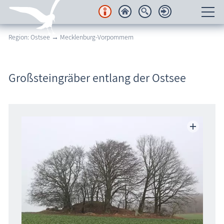
Region: Ostsee → Mecklenburg-Vorpommern
Unterkünfte
Regionales
Großsteingräber entlang der Ostsee
Urlaubsorte
Karten
Freizeit
Wissenswertes
Veranstaltungen
Blog