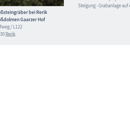
Steigung - Grabanlage au
ßsteingräber bei Rerik
ßdolmen Gaarzer Hof
fweg / L122
230
Rerik