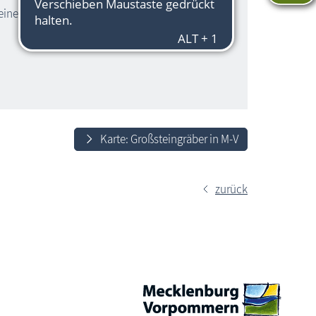
f einem kleinen, bewachsenen Hügel
Karte: Großsteingräber in M-V
zurück