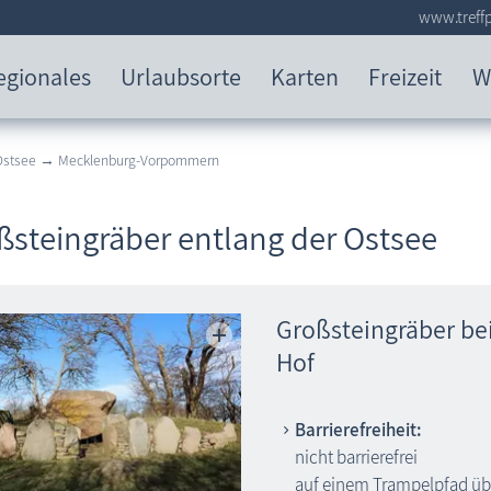
www.treffp
egionales
Urlaubsorte
Karten
Freizeit
W
 Ostsee → Mecklenburg-Vorpommern
ßsteingräber entlang der Ostsee
Großsteingräber be
Hof
Barrierefreiheit:
nicht barrierefrei
auf einem Trampelpfad übe