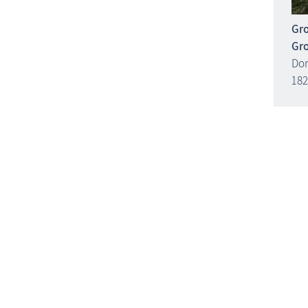
Gro
Gro
Dor
18