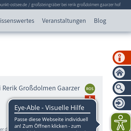
unkt-ostsee.de
großsteingräber bei rerik großdolmen gaarzer hof
issenswertes
Veranstaltungen
Blog
i Rerik Großdolmen Gaarzer
r den Acker erreichbar