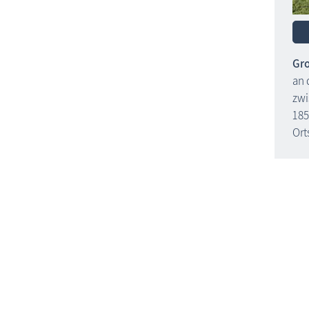
Gro
an 
zwi
185
Ort