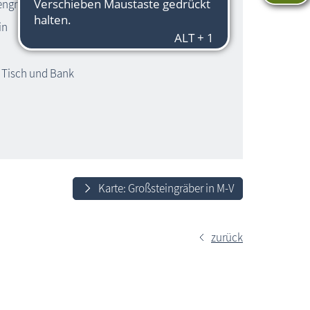
engrab Riesenberg
in
t Tisch und Bank
Karte: Großsteingräber in M-V
zurück