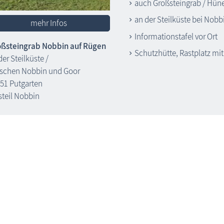
auch Großsteingrab / Hün
an der Steilküste bei Nobb
mehr Infos
Informationstafel vor Ort
ßsteingrab Nobbin auf Rügen
Schutzhütte, Rastplatz mi
der Steilküste /
schen Nobbin und Goor
51 Putgarten
steil Nobbin