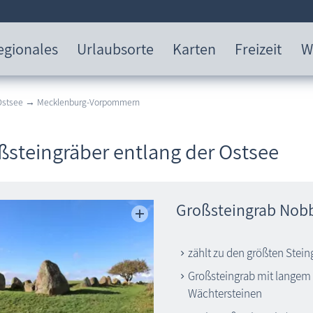
egionales
Urlaubsorte
Karten
Freizeit
W
 Ostsee → Mecklenburg-Vorpommern
ßsteingräber entlang der Ostsee
Großsteingrab Nobb
zählt zu den größten Stei
Großsteingrab mit langem
Wächtersteinen