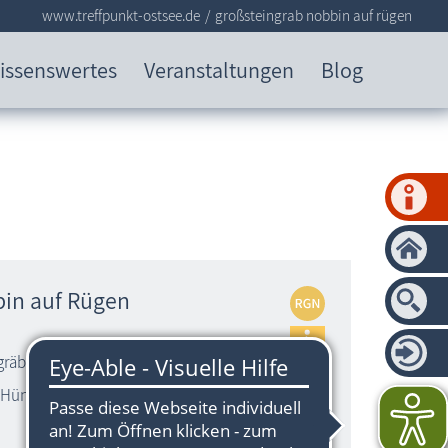
www.treffpunkt-ostsee.de
großsteingrab nobbin auf rügen
issenswertes
Veranstaltungen
Blog
in auf Rügen
ngräbern in Norddeutschland
 Hünenbett und zwei imposanten