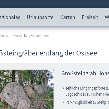
egionales
Urlaubsorte
Karten
Freizeit
W
 Ostsee → Mecklenburg-Vorpommern
ßsteingräber entlang der Ostsee
Großsteingrab Hoh
seitliche Eingangspforte (
Jagdschloss zu Hohen Nie
Parkmöglichkeit (3 Stellplä