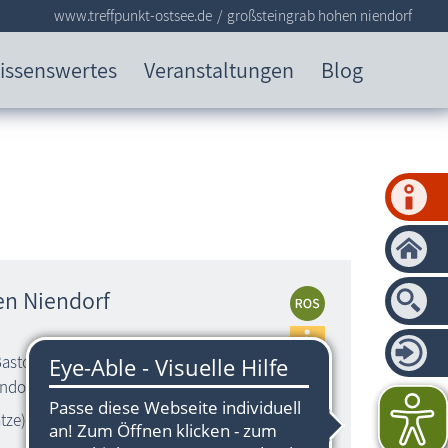
www.treffpunkt-ostsee.de
großsteingrab hohen niendorf
issenswertes
Veranstaltungen
Blog
en Niendorf
Bastorfer Landweg) links vom
ndorf
tze)