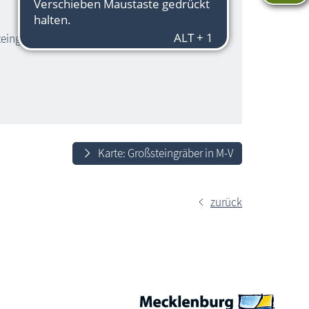
eingrab, dann kurze Steigung bis zu den
Karte: Großsteingräber in M-V
zurück