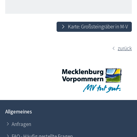
Karte: Großsteingräber in M-V
zurück
Allgemeines
Anfragen
FAQ - Häufig gestellte Fragen