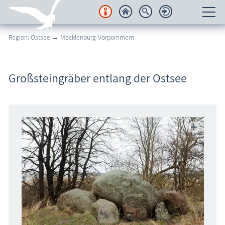
Region: Ostsee → Mecklenburg-Vorpommern
Unterkünfte
Regionales
Großsteingräber entlang der Ostsee
Urlaubsorte
Karten
Freizeit
Wissenswertes
Veranstaltungen
Blog