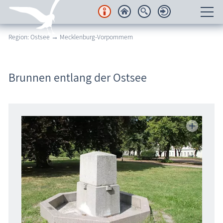
Region: Ostsee → Mecklenburg-Vorpommern
Unterkünfte
Regionales
Brunnen entlang der Ostsee
Urlaubsorte
Karten
Freizeit
Wissenswertes
Veranstaltungen
Blog