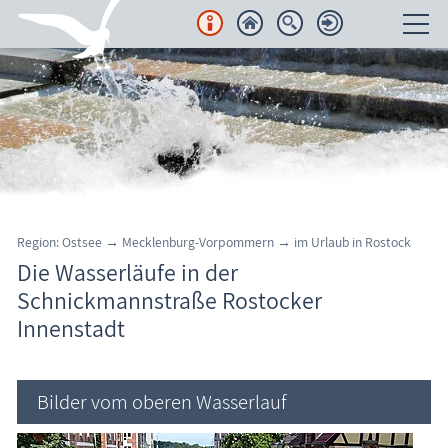
Unterkünfte
Regionales
Urlaubsorte
Karten
Region: Ostsee → Mecklenburg-Vorpommern → im Urlaub in Rostock
Die Wasserläufe in der
Freizeit
Schnickmannstraße Rostocker
Innenstadt
Wissenswertes
Veranstaltungen
Bilder vom oberen Wasserlauf
Blog