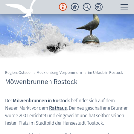
Unterkünfte
Regionales
Urlaubsorte
Karten
Region: Ostsee → Mecklenburg-Vorpommern → im Urlaub in Rostock
Möwenbrunnen Rostock
Freizeit
Wissenswertes
Der
Möwenbrunnen in Rostock
befindet sich auf dem
Neuen Markt vor dem
Rathaus
. Der neu geschaffene Brunnen
Aktuelles
wurde 2001 errichtet und eingeweiht und hat seither seinen
FKK-Strände
festen Platz im Stadtbild der Hansestadt Rostock.
den Strand erleben