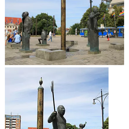
Museen
Naturzentren, Nationalparks
Parkanlagen & Gärten
Promenaden
Schlösser & Burgen
Seebrücken, Molen
Sehenswertes »Dies und Das«
Steinkreise
Strandpromenaden, Flaniermeilen
Windmühlen, Mühlen
Zoo & Tierpark
ehemalige Sehenswürdigkeiten
Traditionelles