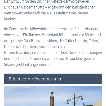
Den Entwurf für den Brunnen lieferte der Worpsweder
Rostock: Möwenbrunnen
Bildhauer Waldemar Otto – er gewann den künstlerischen
die Natur erleben
Wettbewerb anlässlich der Neugestaltung des Neuen
Geschichten, Märchen & Sagen
Marktes.
Kranich Grus grus
Im Zentrum des Möwenbrunnens steht eine Säule, obenauf
Maritimes
eine Möwe. Ein flacher Wasserlauf führt dezent zur Säule und
umspült sie. Vier Bronzeplastiken, die Götter Neptun, Triton,
Sehenswertes
Nereus und Protheus, wurden auf die vier
MEGA-Suche Sehenswürdigkeiten
Himmelsrichtungen verteilt angeordnet. Die Eckeinfassungen
Aussichtstürme
des begehbaren Brunnens werden von Besuchern gern als
Sitzmöglichkeit angenommen.
Brunnen
Großsteingräber
Bilder vom Möwenbrunnen
Historische Bauwerke
Kirchen
Lehrpfade
Leuchttürme