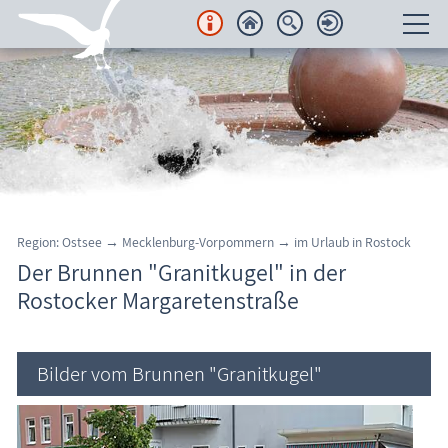
Unterkünfte
Regionales
Urlaubsorte
Karten
Region: Ostsee → Mecklenburg-Vorpommern → im Urlaub in Rostock
Der Brunnen "Granitkugel" in der
Freizeit
Rostocker Margaretenstraße
Wissenswertes
Bilder vom Brunnen "Granitkugel"
Veranstaltungen
Rostock: Brunnen "Granitkugel"
Blog