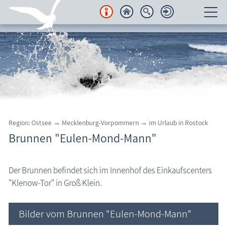
Unterkünfte
Regionales
Urlaubsorte
Karten
Region: Ostsee → Mecklenburg-Vorpommern → im Urlaub in Rostock
Brunnen "Eulen-Mond-Mann"
Freizeit
Wissenswertes
Der Brunnen befindet sich im Innenhof des Einkaufscenters
Rostock: Brunnen "Eulen-Mond-Mann"
"Klenow-Tor" in Groß Klein.
Veranstaltungen
Bilder vom Brunnen "Eulen-Mond-Mann"
Blog